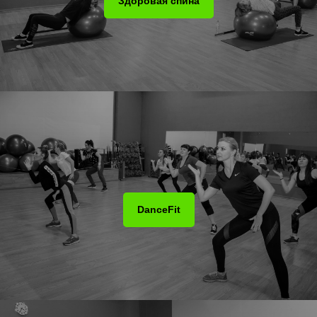
Здоровая спина
DanceFit