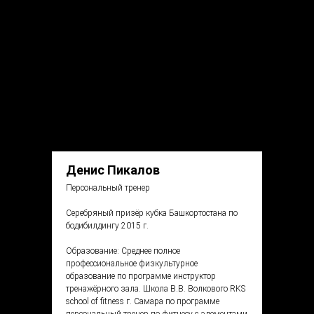
Денис Пикалов
Персональный тренер
Серебряный призёр кубка Башкортостана по
бодибилдингу 2015 г.
Образование: Среднее полное
профессиональное физкультурное
образование по программе инструктор
тренажёрного зала. Школа В.В. Волкового RKS
school of fitness г. Самара по программе